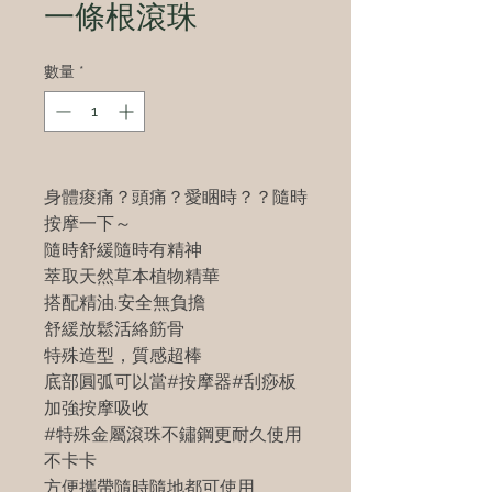
一條根滾珠
數量
*
身體痠痛？頭痛？愛睏時？？隨時
按摩一下～
隨時舒緩隨時有精神
萃取天然草本植物精華
搭配精油.安全無負擔
舒緩放鬆活絡筋骨
特殊造型，質感超棒
底部圓弧可以當#按摩器#刮痧板
加強按摩吸收
#特殊金屬滾珠不鏽鋼更耐久使用
不卡卡
方便攜帶隨時隨地都可使用