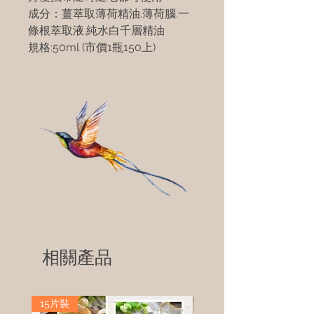
成分：薑萃取薄荷精油.薄荷腦.一
條根萃取液.純水白千層精油
規格:50ml (市價1瓶150上)
相關產品
15片裝