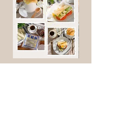
高鈣乳酪餅
樹葡萄
新竹縣寶山鄉竹安路1號
電話 :
0956111083
微信: ann111083