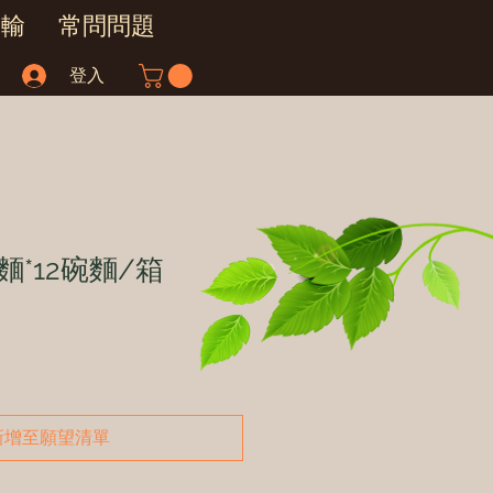
運輸
常問問題
登入
*12碗麵/箱
新增至願望清單