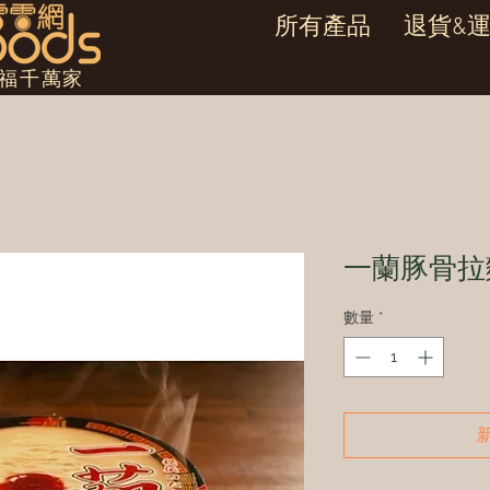
所有產品
退貨&
幸福千萬家
一蘭豚骨拉麵
數量
*