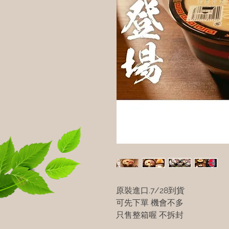
原裝進口.7/28到貨
可先下單 機會不多
只售整箱喔 不拆封