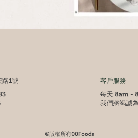
快速瀏覽
路1號
客戶服務
83
每天 8am - 
3
我們將竭誠
©版權所有00Foods