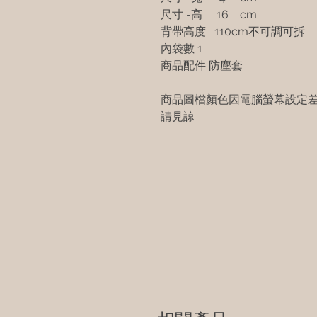
尺寸 -高 16 cm
背帶高度 110cm不可調可拆
內袋數 1
商品配件 防塵套
商品圖檔顏色因電腦螢幕設定
請見諒