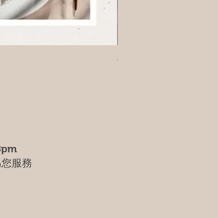
樹葡萄
8pm
為您服務