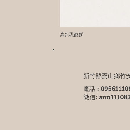
高鈣乳酪餅
新竹縣寶山鄉竹安
電話 : 09561110
微信: ann11108