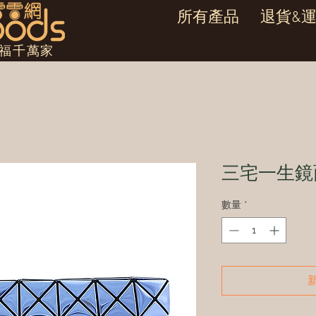
所有產品
退貨&
幸福千萬家
三宅一生鏡
數量
*