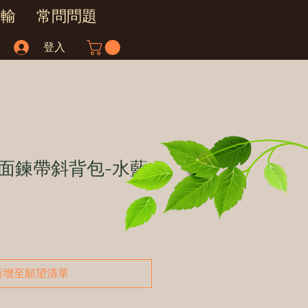
運輸
常問問題
登入
面鍊帶斜背包-水藍
新增至願望清單