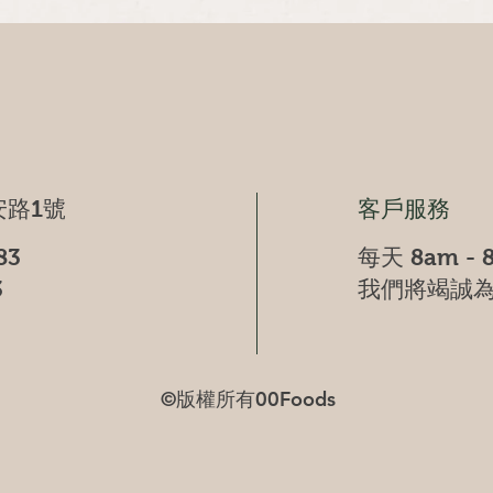
快速瀏覽
路1號
客戶服務
83
每天 8am - 
3
我們將竭誠
©版權所有00Foods