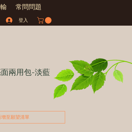
運輸
常問問題
登入
亮面兩用包-淡藍
新增至願望清單