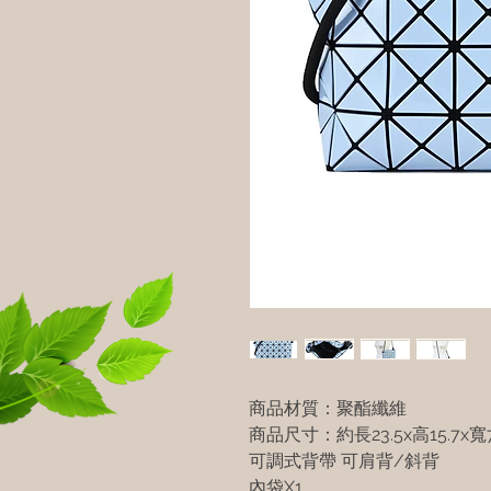
商品材質：聚酯纖維
商品尺寸：約長23.5x高15.7x寬7
可調式背帶 可肩背/斜背
內袋X1