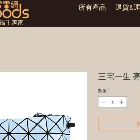
所有產品
退貨&
幸福千萬家
三宅一生 
數量
*