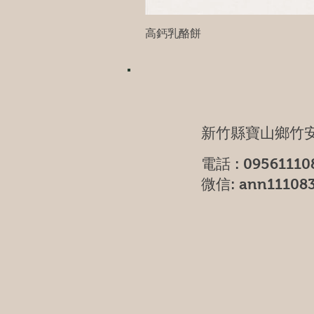
高鈣乳酪餅
新竹縣寶山鄉竹安
電話 : 09561110
微信: ann11108