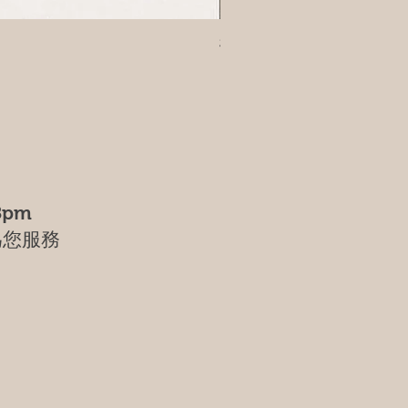
樹葡萄
8pm
為您服務