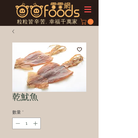
粒粒皆辛苦, 幸福千萬家
乾魷魚
數量
*