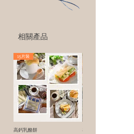
相關產品
15片裝
高鈣乳酪餅
樹葡萄