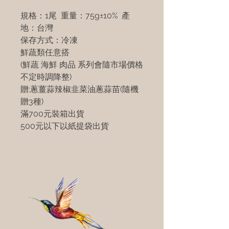
規格：1尾 重量：75g±10% 產
地：台灣
保存方式：冷凍
鮮蔬類任意搭
(鮮蔬 海鮮 肉品 系列會隨市場價格
不定時調降整)
贈:蔥薑蒜辣椒韭菜油蔥蒜苗(隨機
贈3種)
滿700元裝箱出貨
500元以下以紙提袋出貨