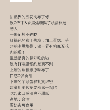
甜點界的五花肉布丁條
軟Q布丁&香濃焦糖與芋頭蛋糕超
誘人
一條絕對不夠吃
紅褐色的布丁焦糖，加上蛋糕、芋
頭的漸層堆疊，猛一看有夠像五花
肉的啦！
重點是真的超好吃的啦
沒有打電話預約是買不到
上層的焦糖跟原味布丁
口感Q彈香甜
下層的芋頭蛋糕扎實綿密
建議用湯匙挖要兩層一起吃
吃起來口感清爽不甜膩
產地：台灣
蛋奶素可食用