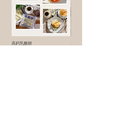
高鈣乳酪餅
樹葡萄
新竹縣寶山鄉竹安路1號
電話 :
0956111083
微信: ann111083
客戶服務
每天 8am - 8pm
我們將竭誠為您服務