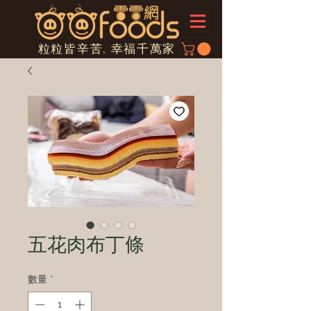
粒粒皆辛苦, 幸福千萬家
五花肉布丁條
數量
*