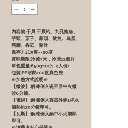
內容物:干貝 干貝蛤、九孔鮑魚、
芋頭、栗子、蒜頭、魷魚、鳥蛋、
豬腳、香菇、豬肚
保存方式:5度~-20度
賞味期限:冷藏7天，冷凍12個月
單包重量:650g±10
(1~2人份)
包裝:PP耐熱100度真空袋
※加熱方式說明※
【微波】:解凍倒入瓷容器中火微
波6分鐘。
【電鍋】:解凍倒入容器外鍋1杯水
加熱約20分鐘即可。
【瓦斯】:解凍倒入鍋中小火加熱
即可。
※消費者安心保障※