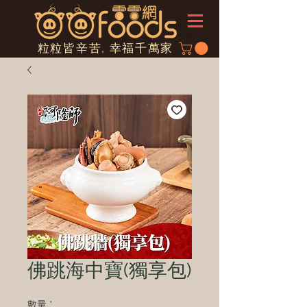
粒粒皆辛苦, 幸福千萬家
佛跳海中寶(獨享包)
數量
*