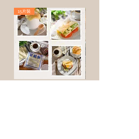
15片裝
高鈣乳酪餅
樹葡萄
新竹縣寶山鄉竹安路1號
電話 :
0956111083