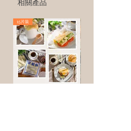
相關產品
15片裝
高鈣乳酪餅
樹葡萄
新竹縣寶山鄉竹安路1號