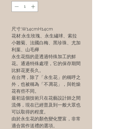
尺寸:W14cmH14cm
花材:永生玫瑰、永生繡球、索拉
小雛菊、法國白梅、黑珍珠、尤加
利葉、山毛櫸
永生花指的是透過特殊加工的鮮
花。通過特殊處理，它的保存期間
比鮮花更長久。
在台灣，除了「永生花」的稱呼之
外，也被稱為「不凋花」，與乾燥
花有些不同。
最初這個技術只在花藝設計師之間
流傳，現在已經普及到一般大眾也
可以取得的程度。
由於永生花的顏色變化豐富，非常
適合當作送禮的選項。