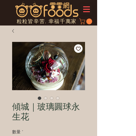
粒粒皆辛苦, 幸福千萬家
傾城｜玻璃圓球永
生花
數量
*