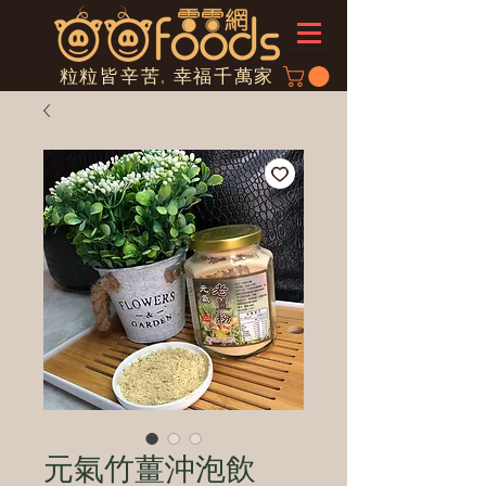
粒粒皆辛苦, 幸福千萬家
元氣竹薑沖泡飲