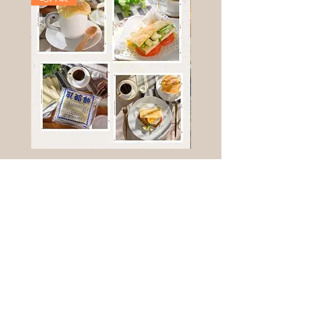
高鈣乳酪餅
樹葡萄
新竹縣寶山鄉竹安路1號
電話 :
0956111083
微信: ann111083