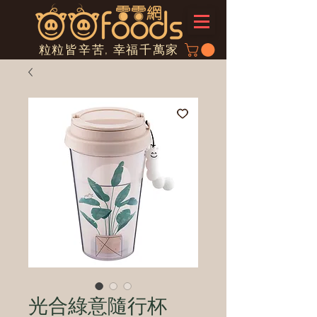
粒粒皆辛苦, 幸福千萬家
光合綠意隨行杯