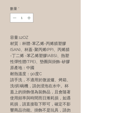
數量
*
容量:12OZ
材質：杯體-苯乙烯-丙烯腈塑膠
(SAN)、杯蓋-聚丙烯(PP)、丙烯腈
-丁二烯 -苯乙烯塑膠(ABS)、熱塑
性彈性體(TPE)、墊圈與掛飾-矽膠
原產地：中國
耐熱溫度：90度C
請手洗，不適用於微波爐、烤箱、
洗(烘)碗機，請勿浸泡在水中。杯
蓋上的掛飾僅為裝飾品，且會隨著
使用頻率與時間而日漸耗損，如遇
耗損，請直接取下即可，確定不影
響商品功能。掛飾不是玩具，請勿