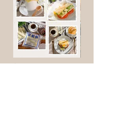
高鈣乳酪餅
樹葡萄
新竹縣寶山鄉竹安路1號
電話 :
0956111083
微信: ann111083
客戶服務