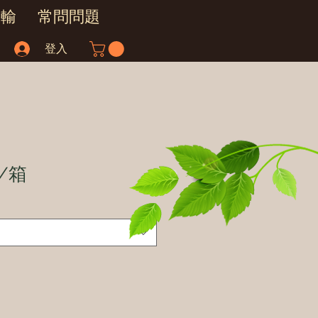
運輸
常問問題
登入
/箱