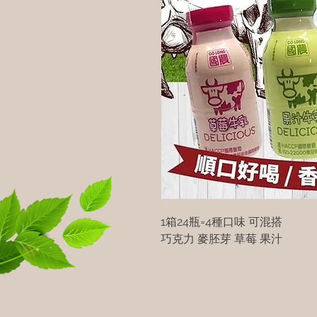
1箱24瓶=4種口味 可混搭
巧克力 麥胚芽 草莓 果汁