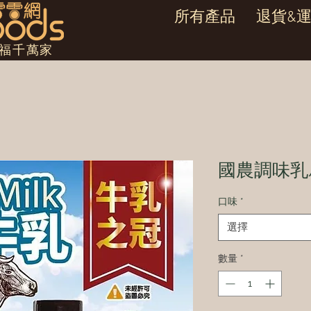
所有產品
退貨&
幸福千萬家
國農調味乳
口味
*
選擇
數量
*