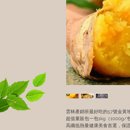
雲林產銷班最好吃的57號金黃
超值量販包一包1kg（1000g/包
高纖低熱量健康美食首選，保