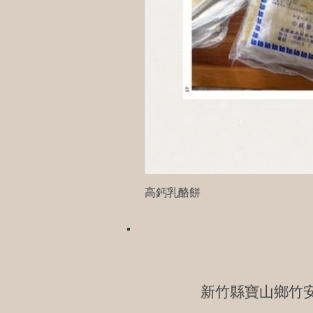
高鈣乳酪餅
新竹縣寶山鄉竹安