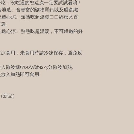
吃，沒吃過的您這次一定要試試看唷!!
蜜地瓜」含豐富的礦物質鈣以及膳食纖
吃透心涼、熱熱吃超溫暖口口綿密又香
首選
吃透心涼、熱熱吃超溫暖，不可錯過的好
冰涼食用，未食用時請冷凍保存，避免反
微波爐(700W)約2-3分微波加熱。
後放入加熱即可食用
（新品）