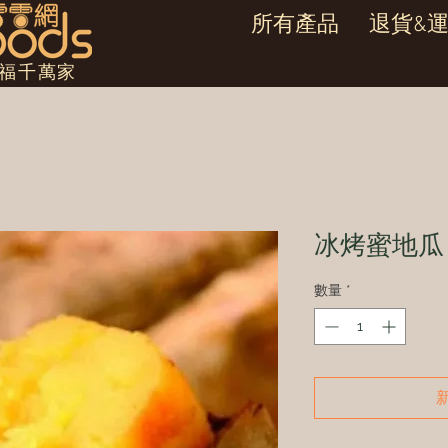
所有產品
退貨&
幸福千萬家
冰烤蜜地瓜
數量
*