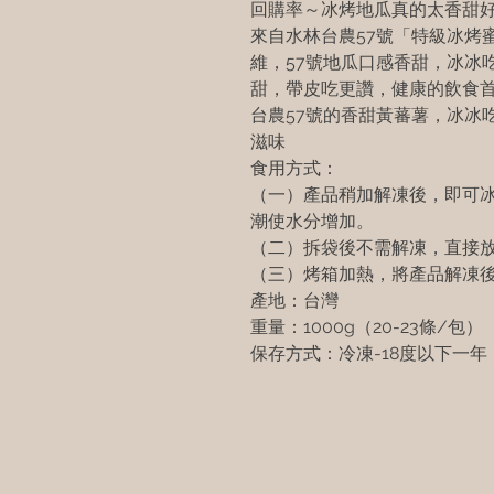
回購率～冰烤地瓜真的太香甜好
來自水林台農57號「特級冰烤
維，57號地瓜口感香甜，冰冰
甜，帶皮吃更讚，健康的飲食
台農57號的香甜黃蕃薯，冰冰
滋味
食用方式：
（一）產品稍加解凍後，即可
潮使水分增加。
（二）拆袋後不需解凍，直接放入
（三）烤箱加熱，將產品解凍
產地：台灣
重量：1000g（20-23條/包）
保存方式：冷凍-18度以下一年