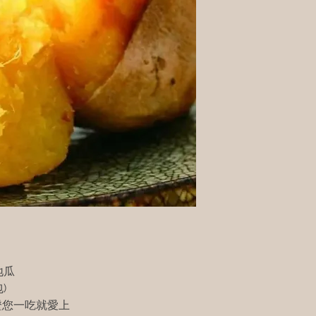
地瓜
)
證您一吃就愛上