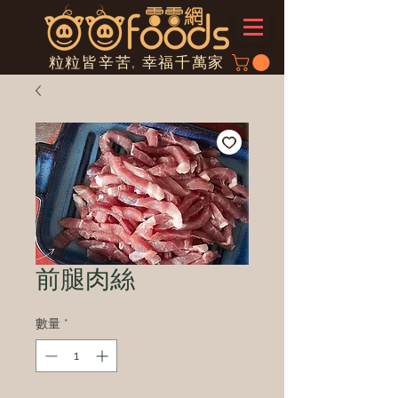
粒粒皆辛苦, 幸福千萬家
前腿肉絲
數量
*