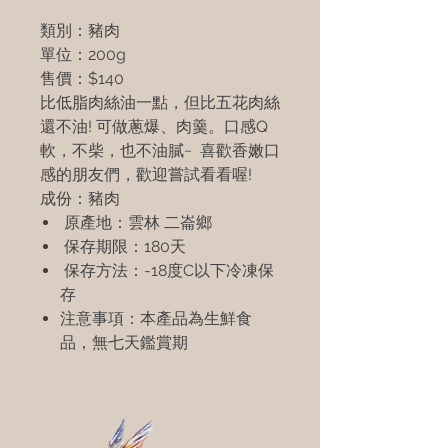
類別：豬肉
單位：200g
售價：$140
比低脂肉絲油一點，但比五花肉絲
還不油! 可做蔥爆、肉羹。
口感Q
軟，不柴，也不油膩~ 喜歡香嫩口
感的朋友們，歡迎嘗試看看喔!
成份：豬肉
原產地：雲林 二崙鄉
保存期限：180天
保存方法：-18度C以下冷凍保
存
注意事項：本產品為生鮮食
品，無七天鑑賞期