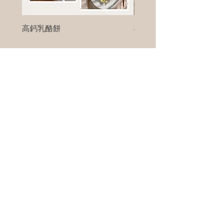
高鈣乳酪餅
樹葡萄
新竹縣寶山鄉竹安路1號
電話 :
0956111083
微信: ann111083
客戶服務
每天 8am - 8pm
我們將竭誠為您服務
©版權所有00Foods