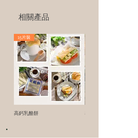
相關產品
15片裝
高鈣乳酪餅
樹葡萄