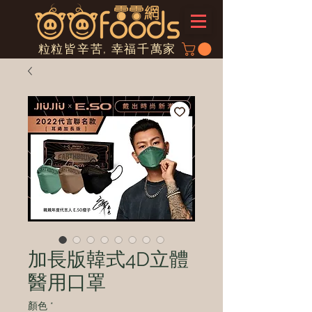
粒粒皆辛苦, 幸福千萬家
加長版韓式4D立體
醫用口罩
顏色
*