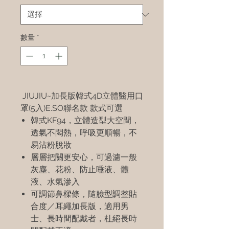
數量
*
JIUJIU~加長版韓式4D立體醫用口
罩(5入)E.SO聯名款 款式可選
韓式KF94，立體造型大空間，
透氣不悶熱，呼吸更順暢，不
易沾粉脫妝
層層把關更安心，可過濾一般
灰塵、花粉、防止唾液、體
液、水氣滲入
可調節鼻樑條，隨臉型調整貼
合度／耳繩加長版，適用男
士、長時間配戴者，杜絕長時