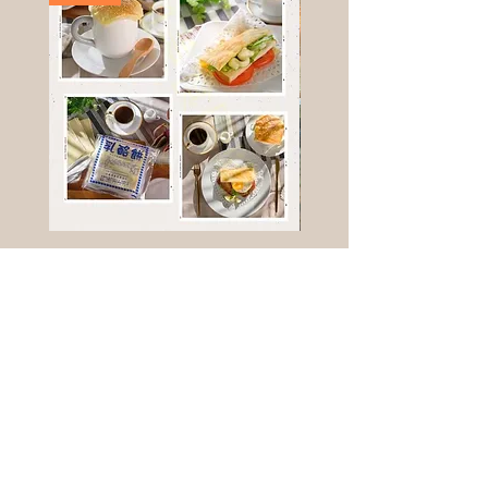
高鈣乳酪餅
樹葡萄
新竹縣寶山鄉竹安路1號
電話 :
0956111083
微信: ann111083