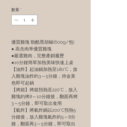
數量
*
優質雞塊 勁酷黑胡椒(600g/包)
● 高含肉率優質雞塊
●嚴選雞肉，完整產銷履歷
●10分鐘簡單加熱美味快速上桌
【油炸】起油鍋加熱至180°C，放
入雞塊油炸約3～5分鐘，持金黃
色即可起鍋
【烤箱】烤箱預熱至220°C，放入
雞塊約烤8～10分鐘後，翻面再烤
3～5分鐘，即可取出食用
【氣炸】將氣炸鍋以200°C預熱5
分鐘後，放入雞塊氣炸約5～8分
鐘，翻面再3～5分鐘，即可取出