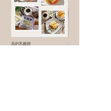
高鈣乳酪餅
樹葡萄
新竹縣寶山鄉竹安路1號
電話 :
0956111083
微信: ann111083
客戶服務
每天 8am - 8pm