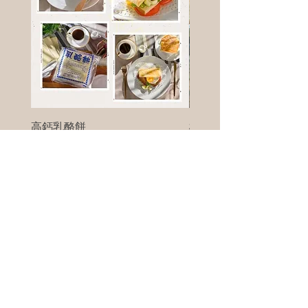
高鈣乳酪餅
樹葡萄
新竹縣寶山鄉竹安路1號
電話 :
0956111083
微信: ann111083
客戶服務
每天 8am - 8pm