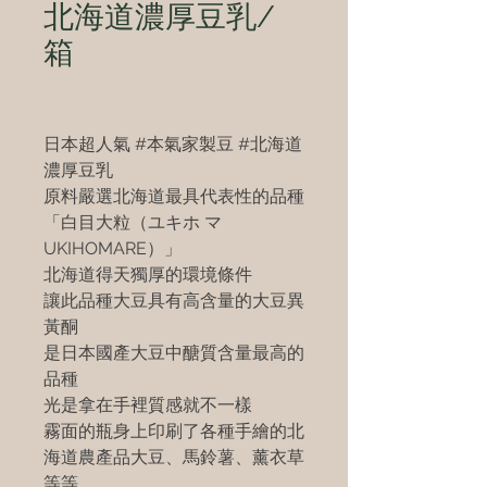
北海道濃厚豆乳/
箱
日本超人氣 #本氣家製豆 #北海道
濃厚豆乳
原料嚴選北海道最具代表性的品種
「白目大粒（ユキホ マ
UKIHOMARE）」
北海道得天獨厚的環境條件
讓此品種大豆具有高含量的大豆異
黃酮
是日本國產大豆中醣質含量最高的
品種
光是拿在手裡質感就不一樣
霧面的瓶身上印刷了各種手繪的北
海道農產品大豆、馬鈴薯、薰衣草
等等