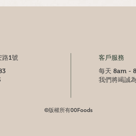
快速瀏覽
路1號
客戶服務
83
每天 8am - 
3
我們將竭誠
©版權所有00Foods