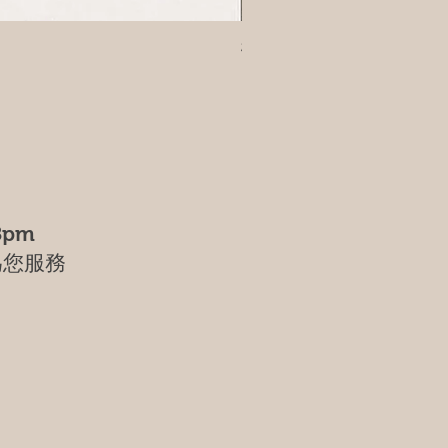
樹葡萄
8pm
為您服務