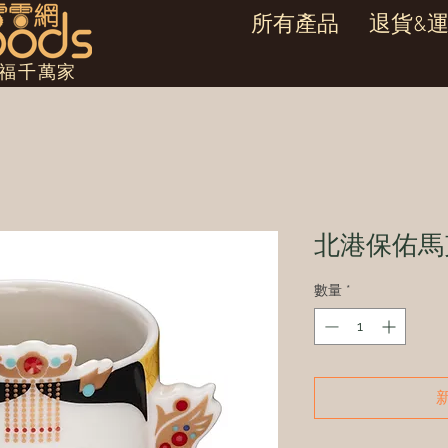
所有產品
退貨&
幸福千萬家
北港保佑馬
數量
*