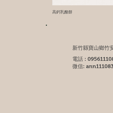
高鈣乳酪餅
新竹縣寶山鄉竹安
電話 : 09561110
微信: ann11108