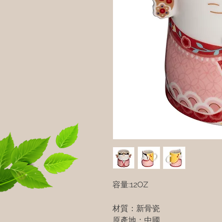
容量:12OZ
材質：新骨瓷
原產地：中國