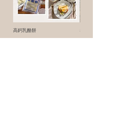
高鈣乳酪餅
樹葡萄
新竹縣寶山鄉竹安路1號
電話 :
0956111083
微信: ann111083
客戶服務
每天 8am - 8pm
我們將竭誠為您服務
©版權所有00Foods