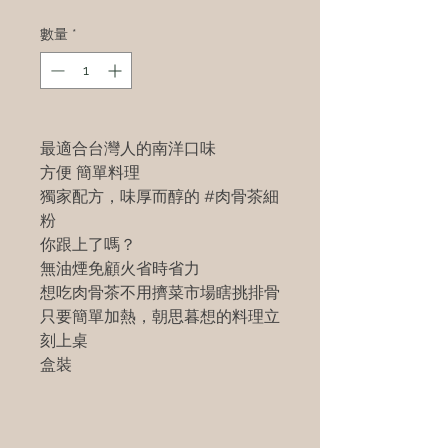
數量
*
最適合台灣人的南洋口味
方便 簡單料理
獨家配方，味厚而醇的 #肉骨茶細
粉
你跟上了嗎？
無油煙免顧火省時省力
想吃肉骨茶不用擠菜市場瞎挑排骨
只要簡單加熱，朝思暮想的料理立
刻上桌
盒裝