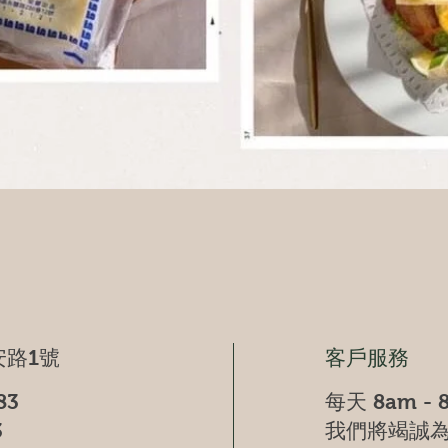
快速瀏覽
路1號
客戶服務
83
每天 8am - 
3
我們將竭誠