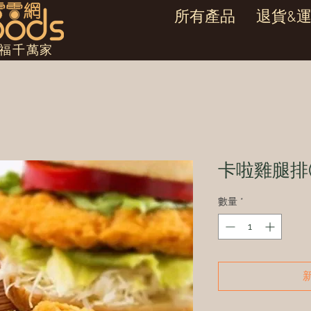
所有產品
退貨&
幸福千萬家
卡啦雞腿排(
數量
*