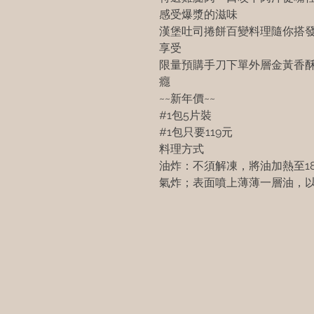
感受爆漿的滋味
漢堡吐司捲餅百變料理隨你搭
享受
限量預購手刀下單外層金黃香酥
癮
~~新年價~~
#1包5片裝
#1包只要119元
料理方式
油炸：不須解凍，將油加熱至18
氣炸；表面噴上薄薄一層油，以1