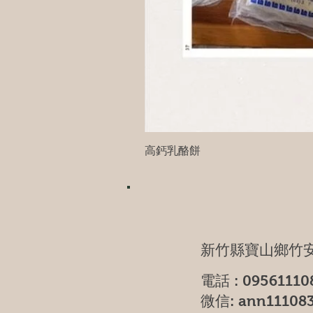
高鈣乳酪餅
新竹縣寶山鄉竹安
電話 : 09561110
微信: ann11108