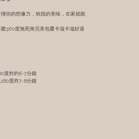
發揮你的想像力，吮指的美味，在家就能
脆360度無死角完美包覆卡滋卡滋好過
0度炸約6-7分鐘
80度炸7-8分鐘