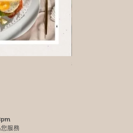
樹葡萄
8pm
為您服務