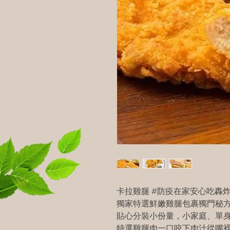
卡拉雞腿 #防疫在家安心吃轟
獨家特選鮮嫩雞腿包裹獨門秘
貼心分裝小份量，小家庭、單
特選雞腿肉一口咬下肉汁從嘴