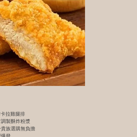
炸卡拉雞腿排
方調製酥炸粉漿
身貴族選購無負擔
裡爆發