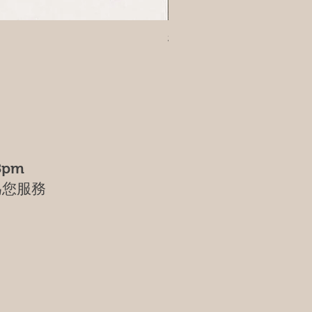
樹葡萄
8pm
為您服務