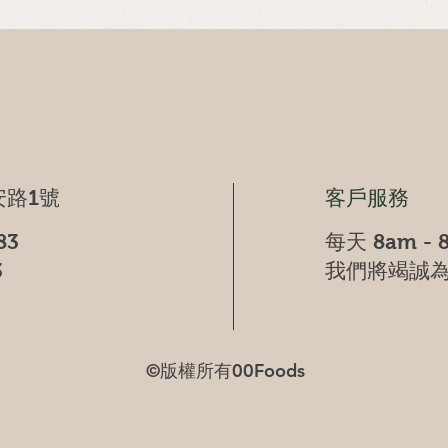
快速瀏覽
路1號
客戶服務
83
每天 8am - 
3
我們將竭誠
©版權所有00Foods