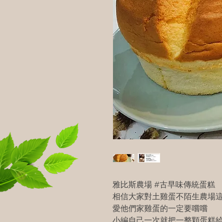
雅比斯農場 #古早味傳統蛋糕
相信大家對土雞蛋不陌生農場這
愛他們家雞蛋的一定要嚐嚐
小編自己一次就把一整顆蛋糕