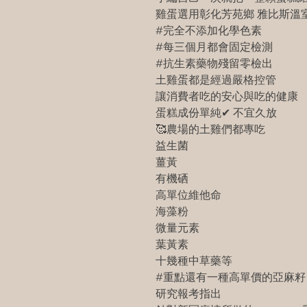
雞蛋選用彰化芳苑鄉 雅比斯溫
#完全不添加化學色素
#每三個月都會固定檢測
#抗生素藥物殘留零檢出
土雞蛋都是經過嚴格控管
讓消費者吃的安心與吃的健康
蛋糕成份單純✔ 不宜久放
🥰農場的土雞們都專吃
益生菌
薑黃
有機硒
高單位維他命
海藻粉
微量元素
葉黃素
十幾種中草藥等
#重點還有一種高單價的亞麻籽
研究報考指出