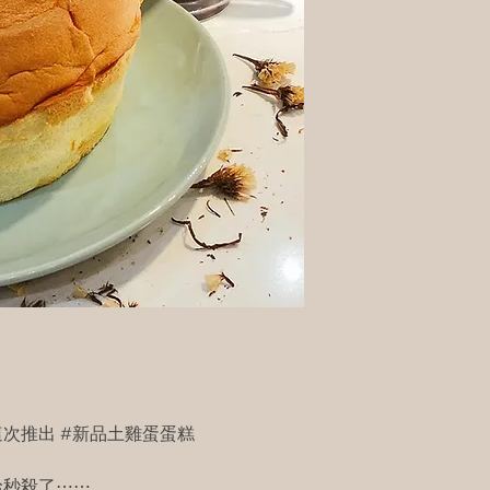
次推出 #新品土雞蛋蛋糕
給秒殺了⋯⋯