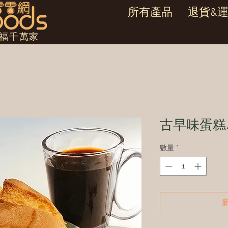
所有產品
退貨&
幸福千萬家
古早味蛋糕
數量
*