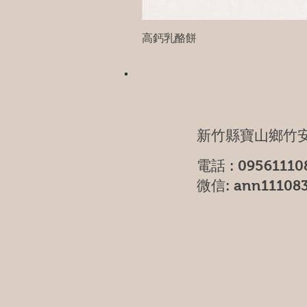
高鈣乳酪餅
新竹縣寶山鄉竹安
電話 : 09561110
微信: ann11108