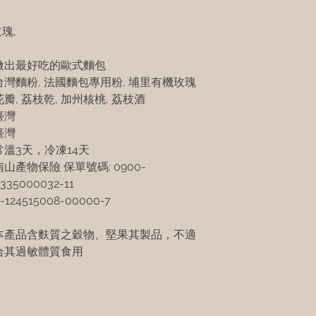
瑰,
做出最好吃的歐式麵包
台灣麵粉
,
法國麵包專用粉
,
埔里有機玫瑰
花瓣
,
荔枝乾
,
加州核桃
,
荔枝酒
臺灣
臺灣
常溫
3
天，冷凍
14
天
南山產物保險 保單號碼: 0900-
335000032-11
-124515008-00000-7
本產品含麩質之穀物、堅果其製品，不適
合其過敏體質食用