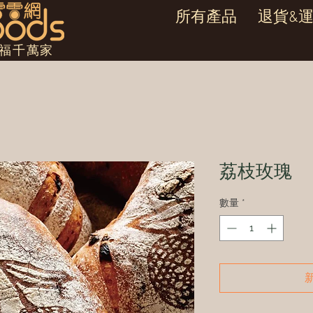
所有產品
退貨&
幸福千萬家
荔枝玫瑰
數量
*