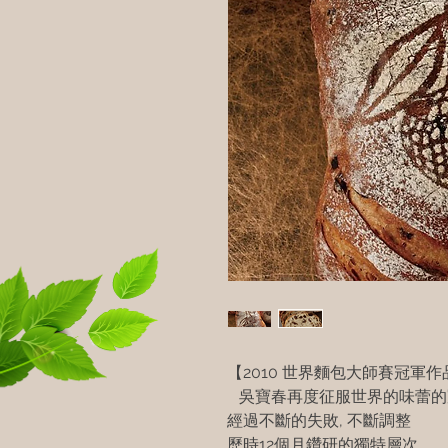
【2010 世界麵包大師賽冠軍作
吳寶春再度征服世界的味蕾的
經過不斷的失敗, 不斷調整
歷時12個月鑽研的獨特層次,