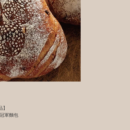
品】
冠軍麵包