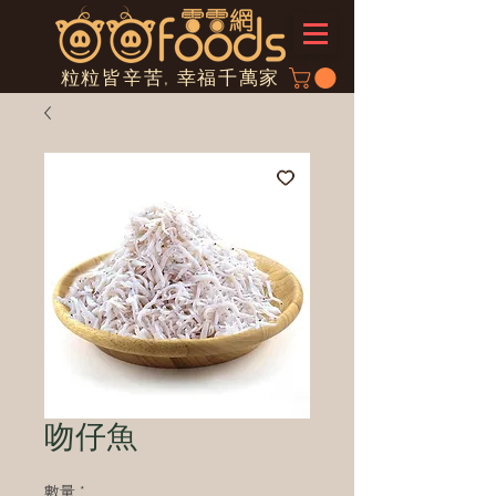
粒粒皆辛苦, 幸福千萬家
吻仔魚
數量
*