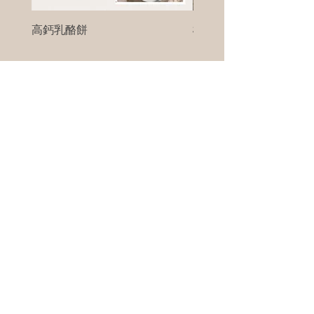
高鈣乳酪餅
樹葡萄
新竹縣寶山鄉竹安路1號
電話 :
0956111083
微信: ann111083
客戶服務
每天 8am - 8pm
我們將竭誠為您服務
©版權所有00Foods