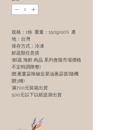
規格：1份 重量：150g±10% 產
地：台灣
保存方式：冷凍
鮮蔬類任意搭
(鮮蔬 海鮮 肉品 系列會隨市場價格
不定時調降整)
贈:蔥薑蒜辣椒韭菜油蔥蒜苗(隨機
贈3種)
滿700元裝箱出貨
500元以下以紙提袋出貨