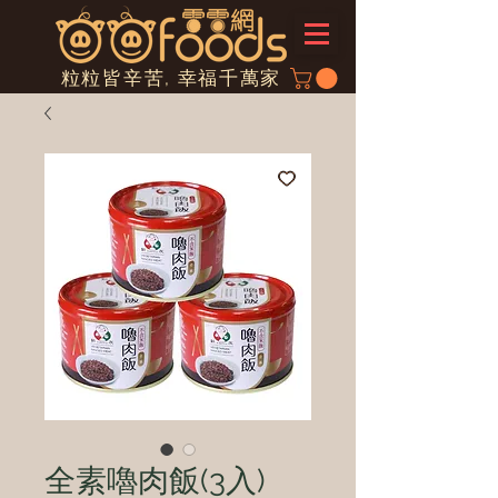
粒粒皆辛苦, 幸福千萬家
全素嚕肉飯(3入)