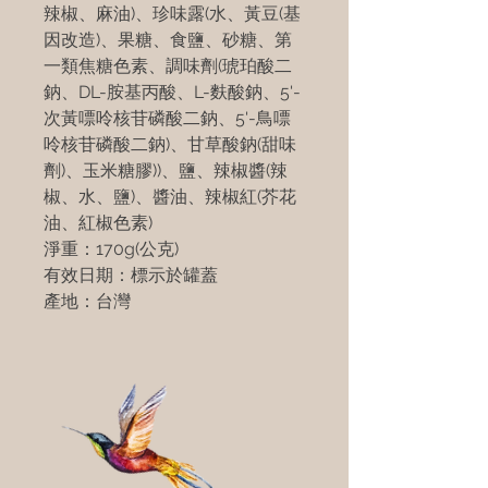
辣椒、麻油)、珍味露(水、黃豆(基
因改造)、果糖、食鹽、砂糖、第
一類焦糖色素、調味劑(琥珀酸二
鈉、DL-胺基丙酸、L-麩酸鈉、5'-
次黃嘌呤核苷磷酸二鈉、5'-鳥嘌
呤核苷磷酸二鈉)、甘草酸鈉(甜味
劑)、玉米糖膠))、鹽、辣椒醬(辣
椒、水、鹽)、醬油、辣椒紅(芥花
油、紅椒色素)
淨重：170g(公克)
有效日期：標示於罐蓋
產地：台灣