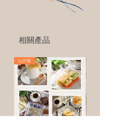
相關產品
15片裝
高鈣乳酪餅
樹葡萄