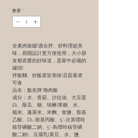
數量
*
全素肉燥罐!適合拌、炒料理超美
味，易開設計更方便使用，大小朋
友都喜愛的好味道，是家中必備的
罐頭!
拌飯麵、炒飯菜皆美味!且茹素者
可食
品名：飯友牌 嚕肉飯
成分：水、香菇、沙拉油、大豆蛋
白、蔭瓜、糖、味醂(果糖、水、
糯米、蓬萊米、米麴、食鹽、胺基
乙酸、DL-胺基丙酸、5'-次黃嘌呤
核苷磷酸二鈉、5'-鳥嘌呤核苷磷
酸二鈉)、豆腐乳(黃豆、水、鹽、