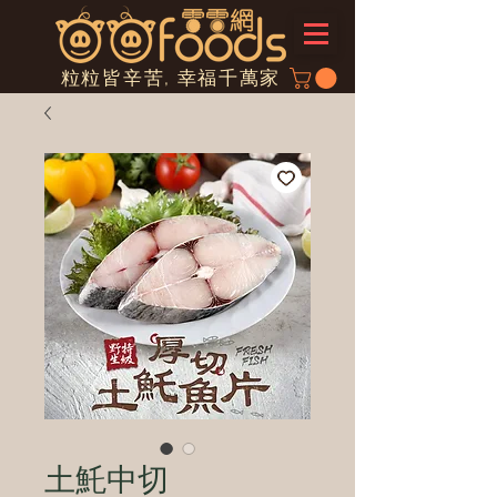
粒粒皆辛苦, 幸福千萬家
土魠中切