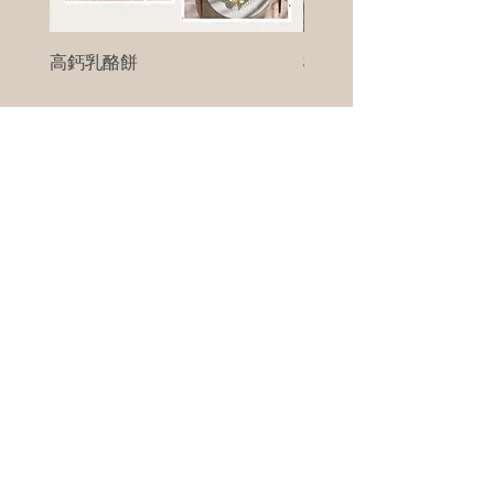
高鈣乳酪餅
樹葡萄
新竹縣寶山鄉竹安路1號
電話 :
0956111083
微信: ann111083
客戶服務
每天 8am - 8pm
我們將竭誠為您服務
©版權所有00Foods