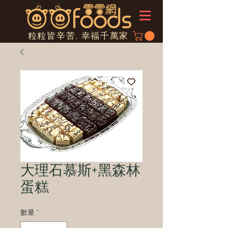
粒粒皆辛苦, 幸福千萬家
大理石慕斯+黑森林
蛋糕
數量
*