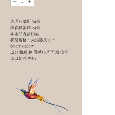
大理石慕斯 24個
黑森林蛋糕 24個
本產品為蛋奶素
餐盤規格：大銀盤尺寸：
60cmx36cm
成分:麵粉,糖,香草粉,可可粉,澳洲
進口奶油,牛奶