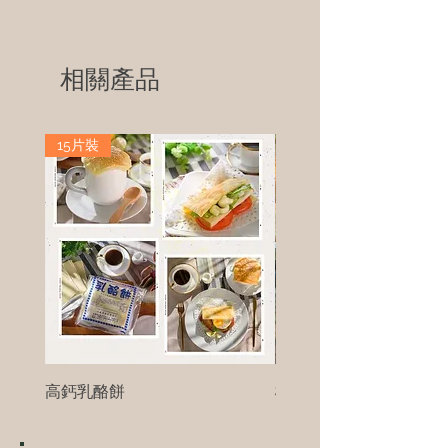
相關產品
15片裝
高鈣乳酪餅
樹葡萄