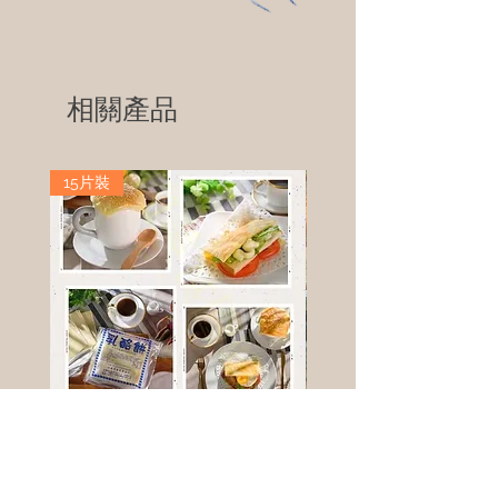
相關產品
15片裝
高鈣乳酪餅
樹葡萄