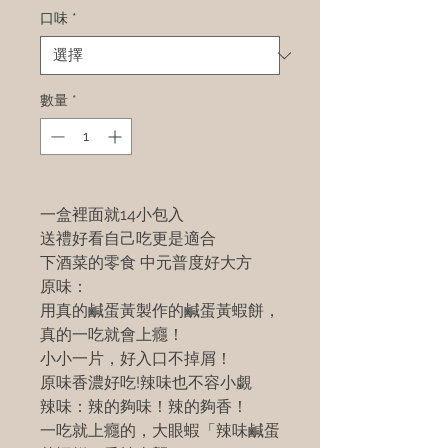
口味
*
數量
*
一盒裡面就14小包入
送禮好看自己吃更是適合
下酒菜的零食 中元普度好大方
原味：
用真的鹹蛋黃製作的鹹蛋黃蝦餅，
真的一吃就會上癮！
小小一片，好入口不掉屑！
原味香濃好吃!辣味也不容小覷
辣味：辣的夠味！辣的夠香！
一吃就上癮的，大眼蝦「辣味鹹蛋