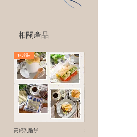
相關產品
15片裝
高鈣乳酪餅
樹葡萄