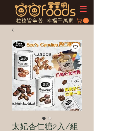
粒粒皆辛苦, 幸福千萬家
太妃杏仁糖2入/組