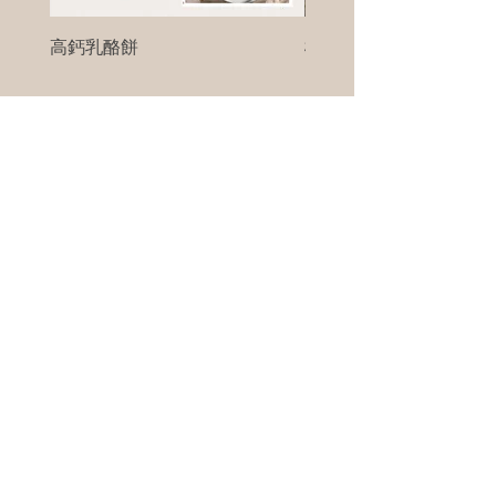
高鈣乳酪餅
樹葡萄
新竹縣寶山鄉竹安路1號
電話 :
0956111083
微信: ann111083
客戶服務
每天 8am - 8pm
我們將竭誠為您服務
©版權所有00Foods