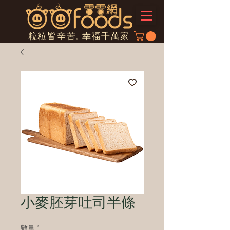
粒粒皆辛苦, 幸福千萬家
小麥胚芽吐司半條
數量
*