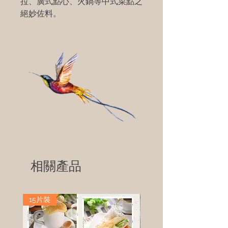
拉、廣式點心、火鍋等中式菜點之
絕妙佐料。
相關產品
15片裝