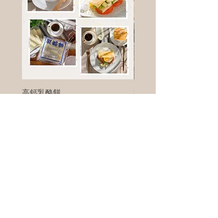
高鈣乳酪餅
樹葡萄
新竹縣寶山鄉竹安路1號
電話 :
0956111083
微信: ann111083
客戶服務
每天 8am - 8pm