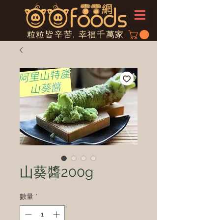
粒粒皆辛苦, 幸福千萬家
山葵醬200g
數量
*