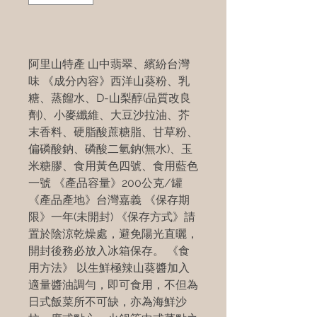
阿里山特產 山中翡翠、繽紛台灣
味 《成分內容》西洋山葵粉、乳
糖、蒸餾水、D-山梨醇(品質改良
劑)、小麥纖維、大豆沙拉油、芥
末香料、硬脂酸蔗糖脂、甘草粉、
偏磷酸鈉、磷酸二氫鈉(無水)、玉
米糖膠、食用黃色四號、食用藍色
一號 《產品容量》200公克/罐
《產品產地》台灣嘉義 《保存期
限》一年(未開封) 《保存方式》請
置於陰涼乾燥處，避免陽光直曬，
開封後務必放入冰箱保存。 《食
用方法》 以生鮮極辣山葵醬加入
適量醬油調勻，即可食用，不但為
日式飯菜所不可缺，亦為海鮮沙