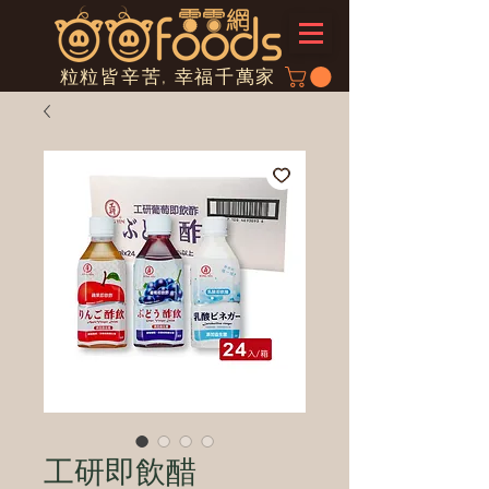
粒粒皆辛苦, 幸福千萬家
工研即飲醋