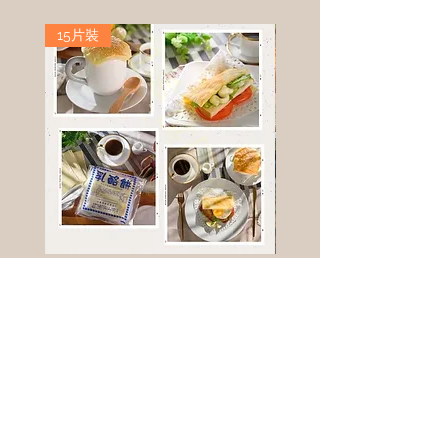
15片裝
高鈣乳酪餅
樹葡萄
新竹縣寶山鄉竹安路1號
電話 :
0956111083