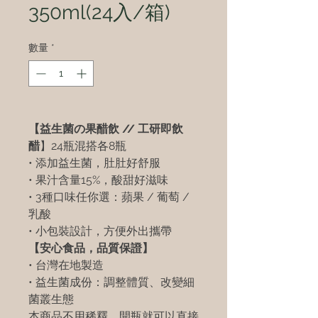
350ml(24入/箱)
數量
*
【益生菌の果醋飲 // 工研即飲
醋
】24瓶混搭各8瓶
• 添加益生菌，肚肚好舒服
• 果汁含量15%，酸甜好滋味
• 3種口味任你選：蘋果 / 葡萄 /
乳酸
• 小包裝設計，方便外出攜帶
【安心食品，品質保證】
• 台灣在地製造
• 益生菌成份：調整體質、改變細
菌叢生態
本商品不用稀釋，開瓶就可以直接