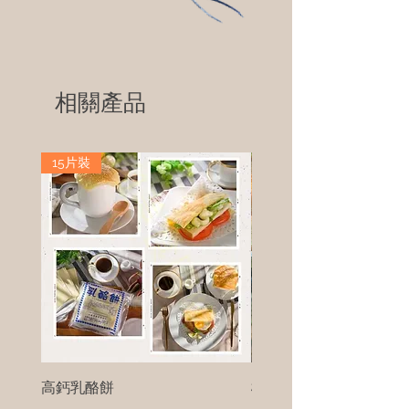
相關產品
15片裝
高鈣乳酪餅
樹葡萄