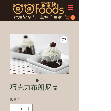
粒粒皆辛苦, 幸福千萬家
巧克力布朗尼盅
數量
*