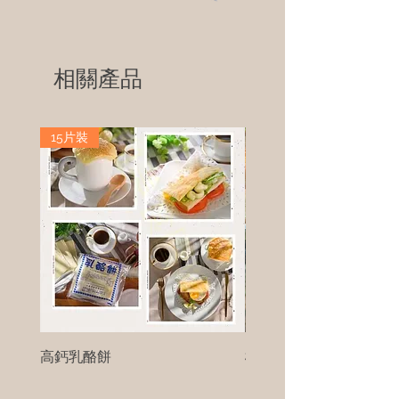
相關產品
15片裝
高鈣乳酪餅
樹葡萄