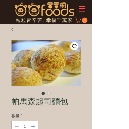
粒粒皆辛苦, 幸福千萬家
帕馬森起司麵包
數量
*