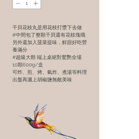
干貝花枝丸是用花枝打漿下去做
#中間包了整顆干貝還有花枝塊哦
另外還加入菠菜提味，鮮甜好吃營
養滿分
#超級大顆 端上桌絕對驚艷全場
10顆600g/盒
可炸、煎、烤、氣炸、煮湯等料理
出盤再灑上胡椒鹽無敵美味