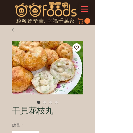
粒粒皆辛苦, 幸福千萬家
干貝花枝丸
數量
*