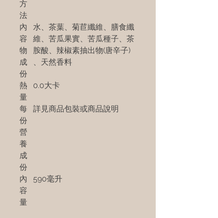
方
法
內
水、茶葉、菊苣纖維、膳食纖
容
維、苦瓜果實、苦瓜種子、茶
物
胺酸、辣椒素抽出物(唐辛子)
成
、天然香料
份
熱
0.0大卡
量
每
詳見商品包裝或商品說明
份
營
養
成
份
內
590毫升
容
量