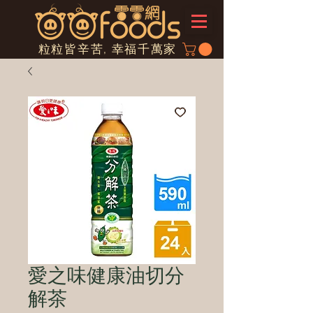
粒粒皆辛苦, 幸福千萬家
愛之味健康油切分
解茶