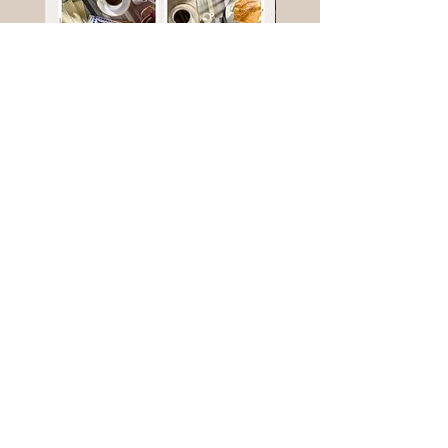
高鈣乳酪餅
樹葡萄
新竹縣寶山鄉竹安路1號
電話 :
0956111083
微信: ann111083
客戶服務
每天 8am - 8pm
我們將竭誠為您服務