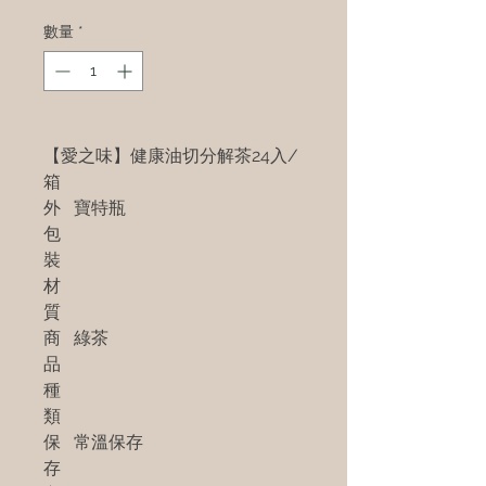
數量
*
【愛之味】健康油切分解茶24入/
箱
外
寶特瓶
包
裝
材
質
商
綠茶
品
種
類
保
常溫保存
存