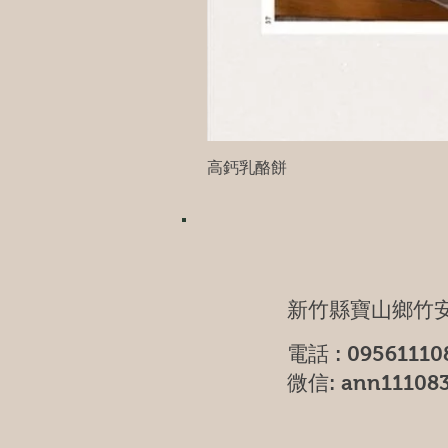
高鈣乳酪餅
新竹縣寶山鄉竹安
電話 : 09561110
微信: ann11108