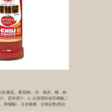
蕃茄(蕃茄、番茄糊)、水、糯米、糖、鮮
原汁、昆布原汁、5'-次黃嘌呤核苷磷酸二
鈉、檸檬酸)、玉米糖膠、抗氧化劑(異抗