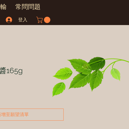
運輸
常問問題
登入
165g
新增至願望清單