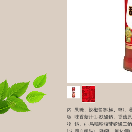
內
果糖、辣椒醬(辣椒、鹽)、
容
味香菇汁(L-麩酸鈉、香菇
物
鈉、5'-鳥嘌呤核苷磷酸二
(成
壞血酸鈉)、鹽(鹽、氯化鉀)