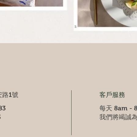
快速瀏覽
路1號
客戶服務
83
每天 8am - 
3
我們將竭誠