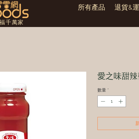
所有產品
退貨&
幸福千萬家
愛之味甜辣醬
數量
*