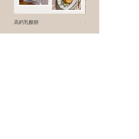
高鈣乳酪餅
樹葡萄
新竹縣寶山鄉竹安路1號
電話 :
0956111083
微信: ann111083
客戶服務
每天 8am - 8pm
我們將竭誠為您服務
©版權所有00Foods