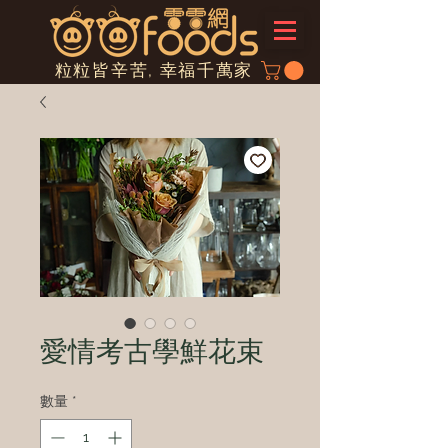
粒粒皆辛苦, 幸福千萬家
愛情考古學鮮花束
數量
*