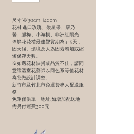
尺寸:W30cmH40cm
花材:進口玫瑰、叢星果、康乃
馨、臘梅、小海桐、非洲紅陽光
※鮮花花禮最佳觀賞期為3~5天，
因天候、環境及人為因素增加或縮
短保存天數。
※如遇花材缺貨或品質不佳，請同
意讓溫室花藝師以同色系等值花材
為您做設計調整。
新竹市及竹北市免運費專人配送服
務
免運僅供單一地址,如增加配送地
需另付運費300元