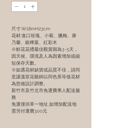
尺寸:W18mH23cm
花材:進口玫瑰、小菊、臘梅、康
乃馨、銀樺葉、紅彩木
※鮮花花禮最佳觀賞期為3~5天，
因天候、環境及人為因素增加或縮
短保存天數。
※如遇花材缺貨或品質不佳，請同
意讓溫室花藝師以同色系等值花材
為您做設計調整。
新竹市及竹北市免運費專人配送服
務
免運僅供單一地址,如增加配送地
需另付運費300元