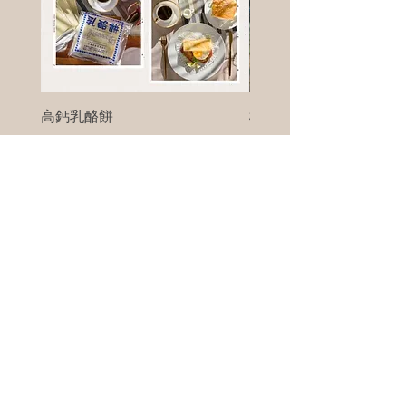
高鈣乳酪餅
樹葡萄
新竹縣寶山鄉竹安路1號
電話 :
0956111083
微信: ann111083
客戶服務
每天 8am - 8pm
我們將竭誠為您服務