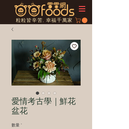
粒粒皆辛苦, 幸福千萬家
愛情考古學｜鮮花
盆花
數量
*