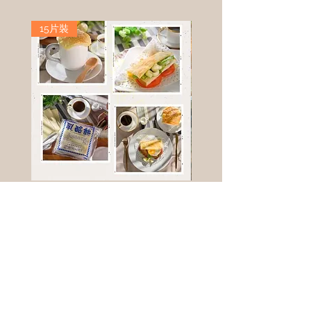
15片裝
高鈣乳酪餅
樹葡萄
新竹縣寶山鄉竹安路1號
電話 :
0956111083