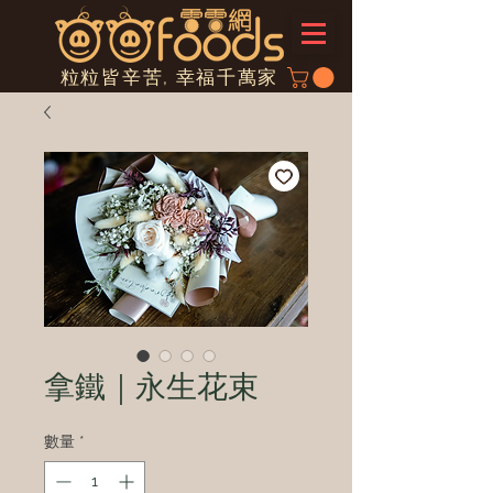
粒粒皆辛苦, 幸福千萬家
拿鐵｜永生花束
數量
*