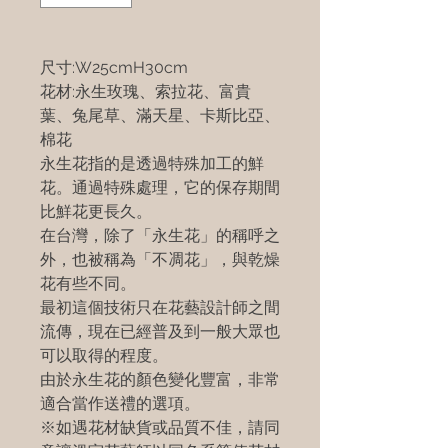
尺寸:W25cmH30cm
花材:永生玫瑰、索拉花、富貴
葉、兔尾草、滿天星、卡斯比亞、
棉花
永生花指的是透過特殊加工的鮮
花。通過特殊處理，它的保存期間
比鮮花更長久。
在台灣，除了「永生花」的稱呼之
外，也被稱為「不凋花」，與乾燥
花有些不同。
最初這個技術只在花藝設計師之間
流傳，現在已經普及到一般大眾也
可以取得的程度。
由於永生花的顏色變化豐富，非常
適合當作送禮的選項。
※如遇花材缺貨或品質不佳，請同