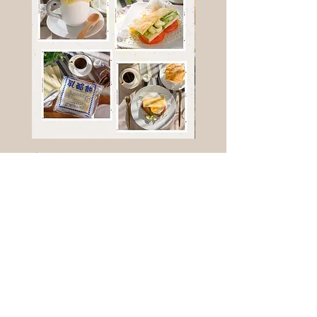
高鈣乳酪餅
樹葡萄
新竹縣寶山鄉竹安路1號
電話 :
0956111083
微信: ann111083
客戶服務