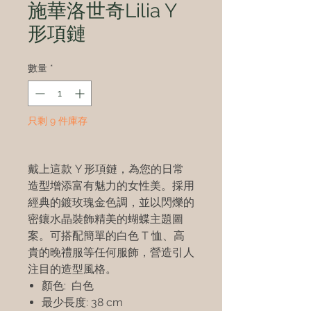
施華洛世奇Lilia Y
形項鏈
數量
*
只剩 9 件庫存
戴上這款 Y 形項鏈，為您的日常
造型增添富有魅力的女性美。採用
經典的鍍玫瑰金色調，並以閃爍的
密鑲水晶裝飾精美的蝴蝶主題圖
案。可搭配簡單的白色 T 恤、高
貴的晚禮服等任何服飾，營造引人
注目的造型風格。
顏色: 白色
最少長度: 38 cm