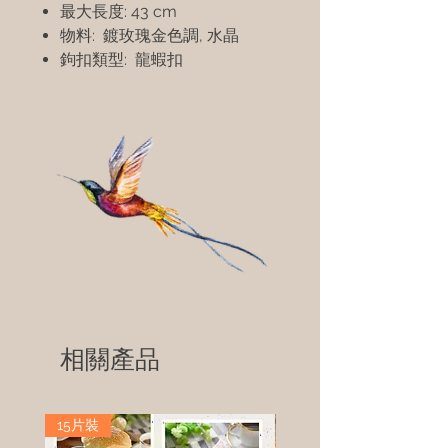
最大長度: 43 cm
物料: 鍍玫瑰金色調, 水晶
鉤扣類型: 龍蝦扣
相關產品
15片裝