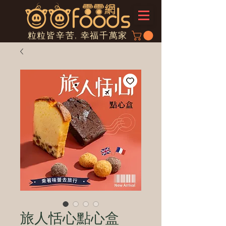
粒粒皆辛苦, 幸福千萬家
旅人恬心點心盒