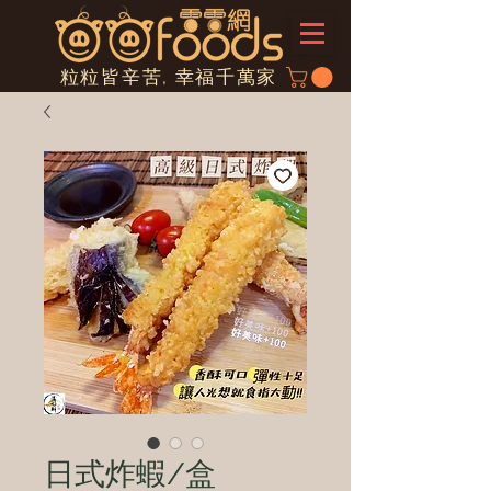
粒粒皆辛苦, 幸福千萬家
日式炸蝦/盒