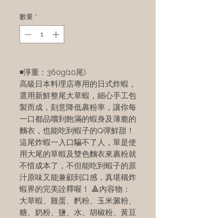
數量
*
◾️淨重：360g(10尾)
高級日本料理店專用的日式炸蝦，
選用新鮮整尾大草蝦，細心手工包
製而成，刻意降低裹粉率，讓你每
一口都品嚐到飽滿的蝦身及薄脆的
麵衣，也能吃到蝦子的Q彈鮮甜！
這尾炸蝦一入口騙不了人，單是使
用大尾的草蝦及雙色麵衣來裹粉就
不惜成本了，不但能吃到蝦子的原
汁原味又能兼顧到口感，真堪稱炸
蝦界的完美詮釋喔！ 🔺內容物：
大草蝦、雞蛋、麫粉、玉米澱粉、
糖、奶粉、鹽、水、胡椒粉、黃豆