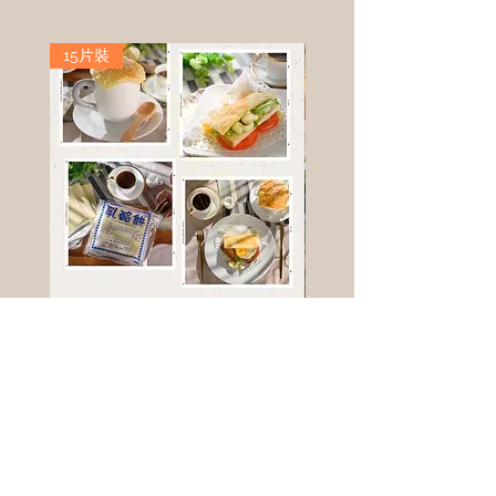
15片裝
高鈣乳酪餅
樹葡萄
新竹縣寶山鄉竹安路1號
電話 :
0956111083