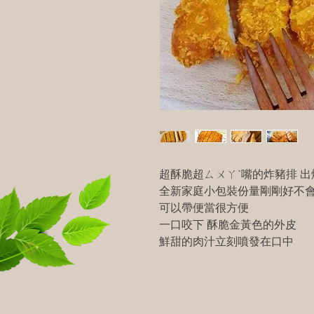
超酥脆超ㄙㄨㄚˋ嘴的炸豬排 出
全新家庭小包裝份量剛剛好不
可以帶便當很方便
一口咬下 酥脆金黃色的外皮
鮮甜的肉汁立刻噴發在口中