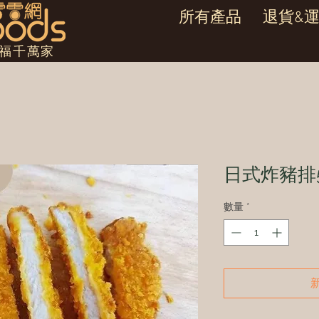
所有產品
退貨&
幸福千萬家
日式炸豬排
數量
*