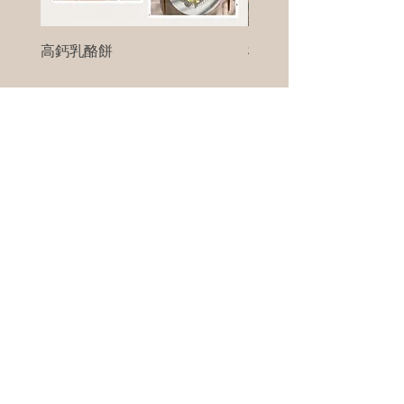
高鈣乳酪餅
樹葡萄
新竹縣寶山鄉竹安路1號
電話 :
0956111083
微信: ann111083
客戶服務
每天 8am - 8pm
我們將竭誠為您服務
©版權所有00Foods