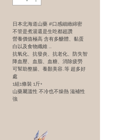
日本北海道山藥 #口感細緻綿密
不管是煮湯還是生吃都超讚
營養價值極高 含有多醣體、黏蛋
白以及食物纖維 ...
抗氧化、抗發炎、抗老化、防失智
降血壓、血脂、血糖、消除疲勞
可幫助整腸、養顏美容..等 超多好
處
1組1條裝 1斤+
山藥屬溫性 不冷也不燥熱 滋補性
強