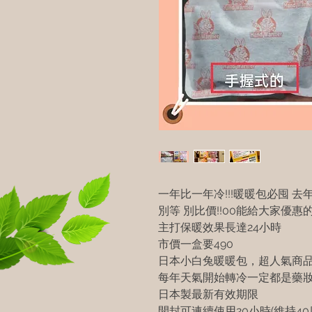
一年比一年冷!!!暖暖包必囤 
別等 別比價!!00能給大家優惠
主打保暖效果長達24小時
市價一盒要490
日本小白兔暖暖包，超人氣商
每年天氣開始轉冷一定都是藥妝
日本製最新有效期限
開封可連續使用20小時(維持4