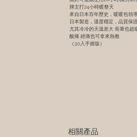
牌主打24小時暖整天
來自日本百年歷史，暖暖包領
日本製造，溫度穩定，品質保
尤其冷冷的天溫差大 長輩也超
酸痛 經痛也可拿來熱敷
（30入手握版）
相關產品