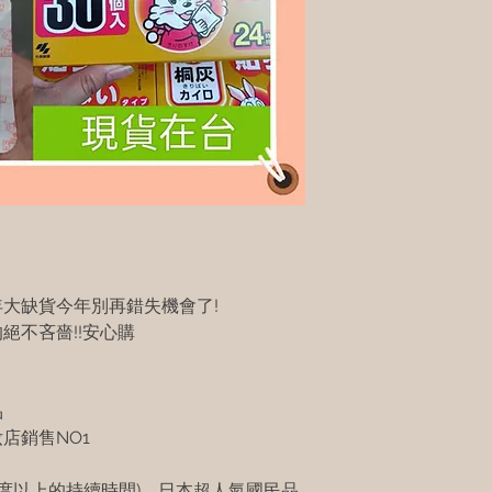
去年大缺貨今年別再錯失機會了!
的絕不吝嗇!!安心購
品
店銷售NO1
0度以上的持續時間)，日本超人氣國民品