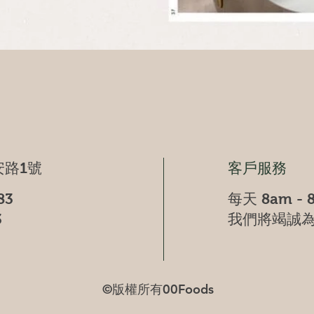
快速瀏覽
路1號
客戶服務
83
每天 8am - 
3
我們將竭誠
©版權所有00Foods