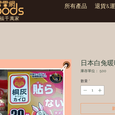
所有產品
退貨&
幸福千萬家
日本白兔暖
庫存單位： 500
數量
*