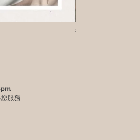
樹葡萄
8pm
為您服務