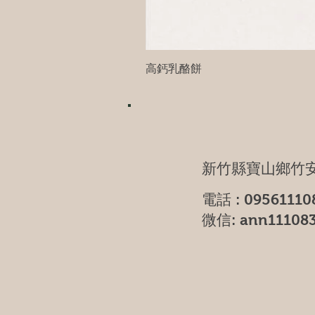
高鈣乳酪餅
新竹縣寶山鄉竹安
電話 : 09561110
微信: ann11108