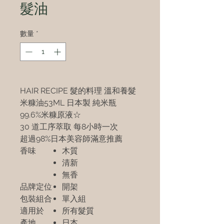
髮油
數量
*
HAIR RECIPE 髮的料理 溫和養髮
米糠油53ML 日本製 純米瓶
99.6%米糠原液☆
30 道工序萃取 每8小時一次
超過98%日本美容師滿意推薦
香味
木質
清新
無香
品牌定位
開架
包裝組合
單入組
適用於
所有髮質
產地
日本