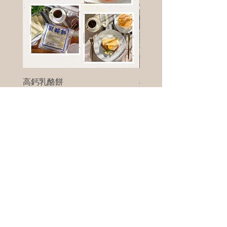
高鈣乳酪餅
樹葡萄
新竹縣寶山鄉竹安路1號
電話 :
0956111083
微信: ann111083
客戶服務
每天 8am - 8pm
我們將竭誠為您服務