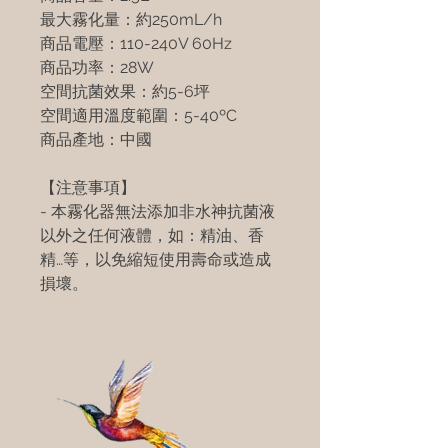
最大霧化量：約
250mL/h
商品電壓：
110-240V 60Hz
商品功率：
28W
空間抗菌效果：約
5-6
坪
空間適用溫度範圍：
5-40ºC
商品產地：中國
【注意事項】
-
本霧化器無法添加非水神抗菌液
以外之任何液體，如：精油、香
精
…
等，以免縮短使用壽命或造成
損壞。