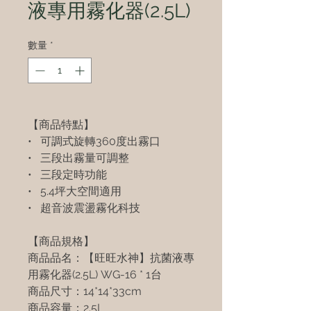
液專用霧化器(2.5L)
數量
*
【商品特點】
•
可調式旋轉
360
度出霧口
•
三段出霧量可調整
•
三段定時功能
• 5.4
坪大空間適用
•
超音波震盪霧化科技
【商品規格】
商品品名：【旺旺水神】抗菌液專
用霧化器
(2.5L) WG-16 * 1
台
商品尺寸：
14*14*33cm
商品容量：
2.5L