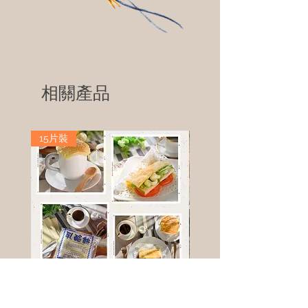
相關產品
15片裝
高鈣乳酪餅
樹葡萄