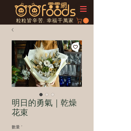
粒粒皆辛苦, 幸福千萬家
明日的勇氣｜乾燥
花束
數量
*