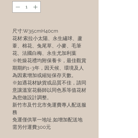
尺寸:W35cmH40cm
花材:索拉小太陽、永生繡球、蘆
葦、棉花、兔尾草、小麥、毛筆
花、法國白梅、永生尤加利葉
※乾燥花禮均附保養卡，最佳觀賞
期期約1~3年，因天候、環境及人
為因素增加或縮短保存天數。
※如遇花材缺貨或品質不佳，請同
意讓溫室花藝師以同色系等值花材
為您做設計調整。
新竹市及竹北市免運費專人配送服
務
免運僅供單一地址,如增加配送地
需另付運費300元