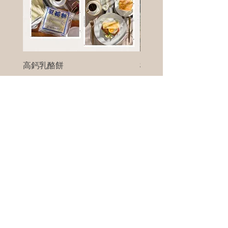
高鈣乳酪餅
樹葡萄
新竹縣寶山鄉竹安路1號
電話 :
0956111083
微信: ann111083
客戶服務
每天 8am - 8pm
我們將竭誠為您服務