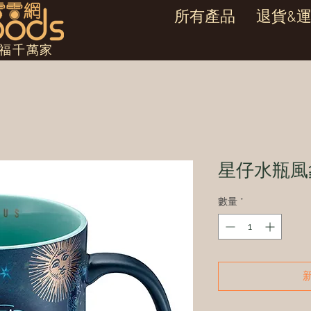
所有產品
退貨&
幸福千萬家
星仔水瓶風
數量
*