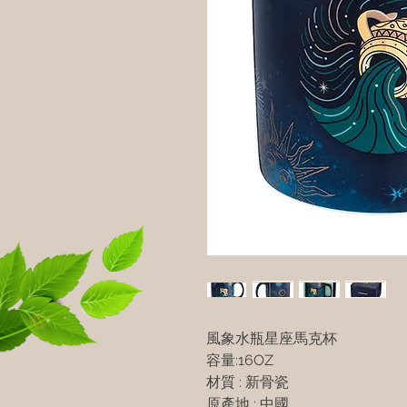
風象水瓶星座馬克杯
容量:16OZ
材質 : 新骨瓷
原產地 : 中國