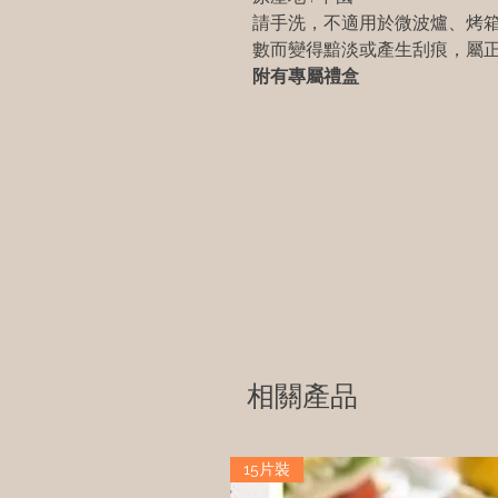
請手洗，不適用於微波爐、烤箱
數而變得黯淡或產生刮痕，屬
附有專屬禮盒
相關產品
15片裝