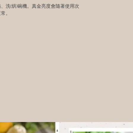
、洗(烘)碗機。真金亮度會隨著使用次
正常。