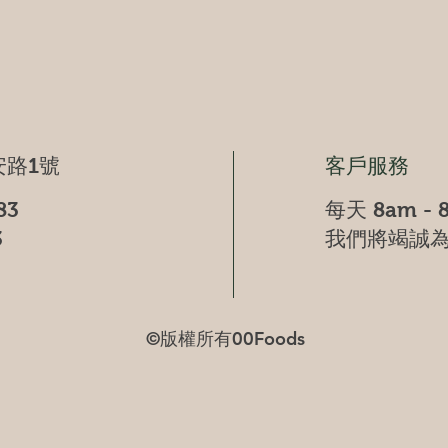
快速瀏覽
路1號
客戶服務
83
每天 8am - 
3
我們將竭誠
©版權所有00Foods