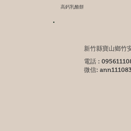
高鈣乳酪餅
新竹縣寶山鄉竹安
電話 : 09561110
微信: ann11108