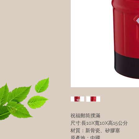
祝福郵筒撲滿
尺寸:長10X寬10X高15公分
材質：新骨瓷、矽膠塞
原產地：中國