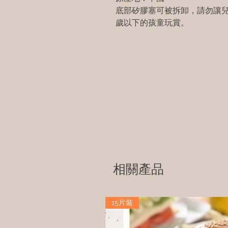
底部矽膠塞可被拆卸，請勿讓兒
歲以下的孩童玩賞。
相關產品
15片裝