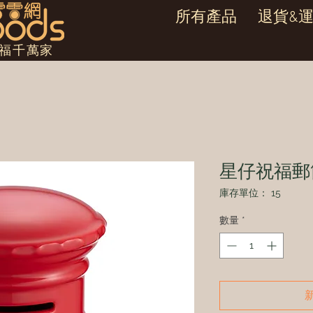
所有產品
退貨&
幸福千萬家
星仔祝福郵
庫存單位： 15
數量
*